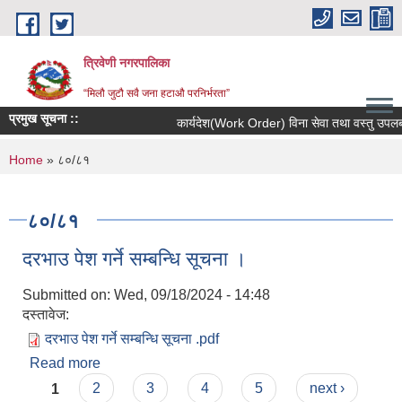
Skip to main content
त्रिवेणी नगरपालिका
“मिलौ जुटौ सवै जना हटाऔ परनिर्भरता”
प्रमुख सूचना ::
कार्यदेश(Work Order) विना सेवा तथा वस्तु उपलब्ध न
You are here
Home
» ८०/८१
८०/८१
दरभाउ पेश गर्ने सम्बन्धि सूचना ।
Submitted on:
Wed, 09/18/2024 - 14:48
दस्तावेज:
दरभाउ पेश गर्ने सम्बन्धि सूचना .pdf
Read more
about दरभाउ पेश गर्ने सम्बन्धि सूचना ।
Pages
1
2
3
4
5
next ›