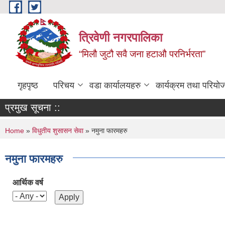
Skip to main content
त्रिवेणी नगरपालिका
“मिलौ जुटौ सवै जना हटाऔ परनिर्भरता”
गृहपृष्ठ
परिचय
वडा कार्यालयहरु
कार्यक्रम तथा परियो
प्रमुख सूचना ::
You are here
Home
»
विधुतीय शुसासन सेवा
» नमुना फारमहरु
नमुना फारमहरु
आर्थिक वर्ष