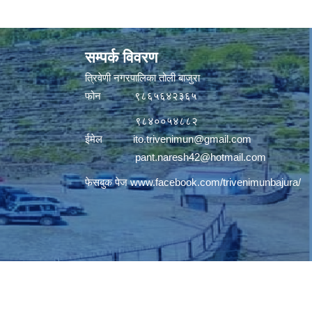
सम्पर्क विवरण
त्रिवेणी नगरपालिका तोली बाजुरा
फोन ९८६५६४२३६५
९८४००५४८८२
ईमेल
ito.trivenimun@gmail.com
pant.naresh42@hotmail.com
फेसबुक पेज
www.facebook.com/trivenimunbajura/