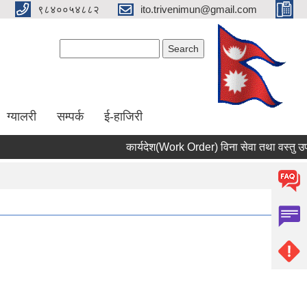
९८४००५४८८२
ito.trivenimun@gmail.com
Search form
Search
ग्यालरी
सम्पर्क
ई-हाजिरी
कार्यदेश(Work Order) विना सेवा तथा वस्तु उपलब्